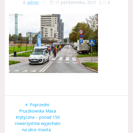
admin
11 października, 2021
|
0
Nawigacja
Poprzedni
Poprzedni:
wpisu
wpis:
Pruszkowska Masa
Krytyczna – ponad 150
rowerzystów wyjechało
na ulice miasta