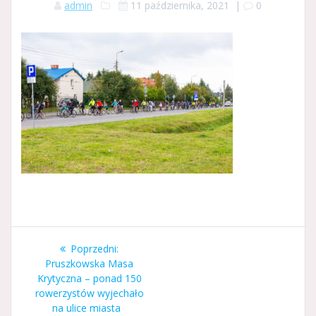
admin
11 października, 2021
|
0
Nawigacja
Poprzedni
Poprzedni:
wpisu
wpis:
Pruszkowska Masa
Krytyczna – ponad 150
rowerzystów wyjechało
na ulice miasta