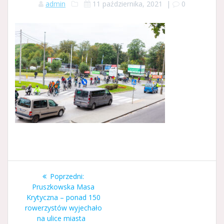
admin
11 października, 2021
|
0
Nawigacja
Poprzedni
Poprzedni:
wpisu
wpis:
Pruszkowska Masa
Krytyczna – ponad 150
rowerzystów wyjechało
na ulice miasta