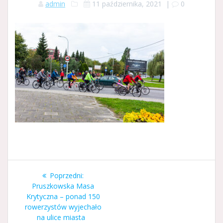
admin
11 października, 2021
|
0
Nawigacja
Poprzedni
Poprzedni:
wpisu
wpis:
Pruszkowska Masa
Krytyczna – ponad 150
rowerzystów wyjechało
na ulice miasta