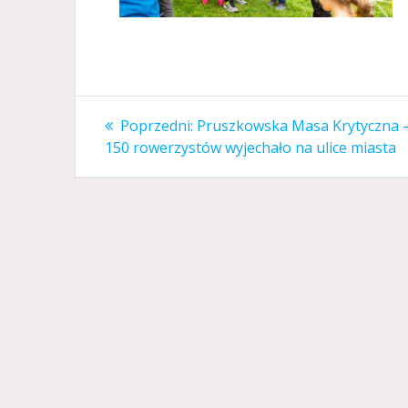
Nawigacja
Poprzedni
Poprzedni:
Pruszkowska Masa Krytyczna 
wpis:
wpisu
150 rowerzystów wyjechało na ulice miasta