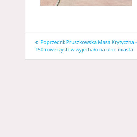
Nawigacja
Poprzedni
Poprzedni:
Pruszkowska Masa Krytyczna 
wpis:
wpisu
150 rowerzystów wyjechało na ulice miasta