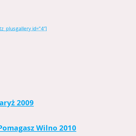
tz_plusgallery id=”4″]
aryż 2009
 Pomagasz Wilno 2010