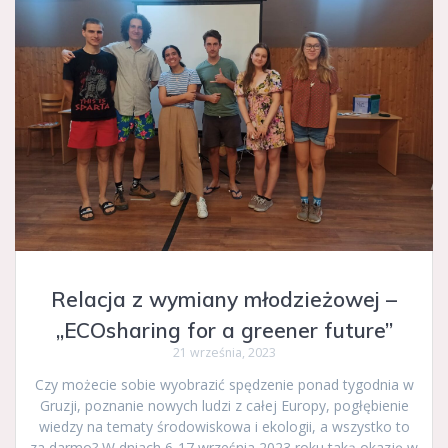
Relacja z wymiany młodzieżowej –
„ECOsharing for a greener future”
21 września, 2023
Czy możecie sobie wyobrazić spędzenie ponad tygodnia w
Gruzji, poznanie nowych ludzi z całej Europy, pogłębienie
wiedzy na tematy środowiskowa i ekologii, a wszystko to
za darmo? W dniach 6-17 września 2023 roku taką okazję w