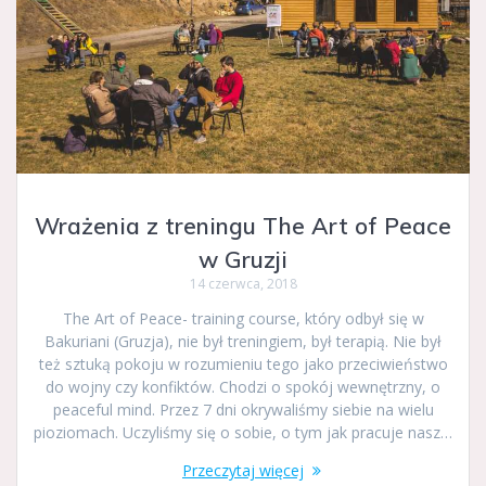
Wrażenia z treningu The Art of Peace
w Gruzji
14 czerwca, 2018
The Art of Peace- training course, który odbył się w
Bakuriani (Gruzja), nie był treningiem, był terapią. Nie był
też sztuką pokoju w rozumieniu tego jako przeciwieństwo
do wojny czy konfiktów. Chodzi o spokój wewnętrzny, o
peaceful mind. Przez 7 dni okrywaliśmy siebie na wielu
pioziomach. Uczyliśmy się o sobie, o tym jak pracuje nasz…
Przeczytaj więcej