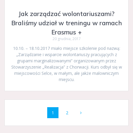
Jak zarządzać wolontariuszami?
Braliśmy udział w treningu w ramach
Erasmus +
20 grudnia, 2017
10.10. – 18.10.2017 miało miejsce szkolenie pod nazwą:
„Zarządzanie i wsparcie wolontariuszy pracujących z
grupami marginalizowanymi” organizowanym przez
Stowarzyszenie „Realizacja” z Chorwacji. Kurs odbył się w
miejscowości Selce, w małym, ale jakże malowniczym
miejscu.
Nawigacja
Strona
Strona
1
2
wpisów