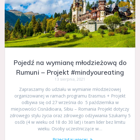
Pojedź na wymianę młodzieżową do
Rumuni – Projekt #mindyoureating
13 sierpnia, 2021
Zapraszamy do udziału w wymianie młodzieżowej
organizowanej w ramach programu Erasmus + Projekt
odbywa się od 27 września do 5 października w
miejsowości Cisnădioara, Sibiu – Romania Projekt dotyczy
zdrowego stylu życia oraz zdrowego odżywiania Szukamy 5
osób (4 w wieku od 18 do 30 lat) i team lider bez limitu
wieku. Osoby uczestniczące w…
Przeczytaj więcej