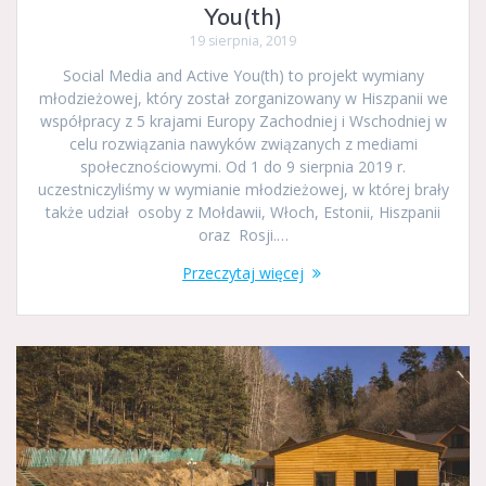
You(th)
19 sierpnia, 2019
Social Media and Active You(th) to projekt wymiany
młodzieżowej, który został zorganizowany w Hiszpanii we
współpracy z 5 krajami Europy Zachodniej i Wschodniej w
celu rozwiązania nawyków związanych z mediami
społecznościowymi. Od 1 do 9 sierpnia 2019 r.
uczestniczyliśmy w wymianie młodzieżowej, w której brały
także udział osoby z Mołdawii, Włoch, Estonii, Hiszpanii
oraz Rosji.…
Przeczytaj więcej