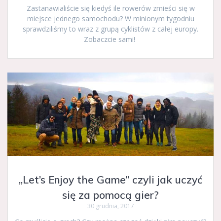
Zastanawialiście się kiedyś ile rowerów zmieści się w
miejsce jednego samochodu? W minionym tygodniu
sprawdziliśmy to wraz z grupą cyklistów z całej europy.
Zobaczcie sami!
„Let’s Enjoy the Game” czyli jak uczyć
się za pomocą gier?
30 grudnia, 2017