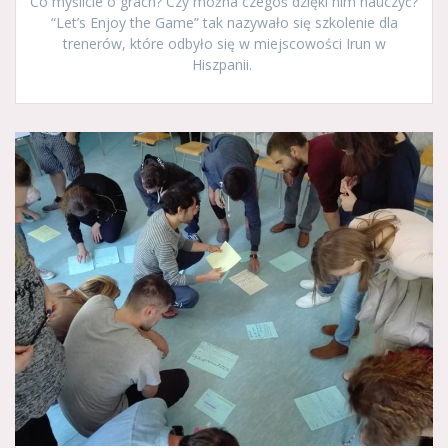
Co myślicie o grach? Czy można czegoś dzięki nim nauczyć?
“Let’s Enjoy the Game” tak nazywało się szkolenie dla
trenerów, które odbyło się w miejscowości Irun w
Hiszpanii.