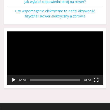
Jak wybrać odpowiedni strój na rower?
Czy wspomaganie elektryczne to nadal aktywność
fizyczna? Rower elektryczny a zdrowie
Odtwarzacz
video
00:00
01:00