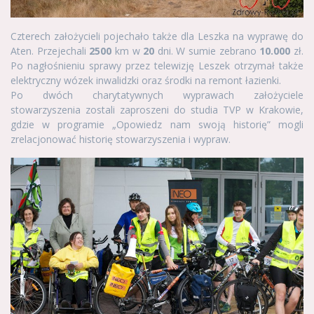
Czterech założycieli pojechało także dla Leszka na wyprawę do
Aten. Przejechali
2500
km w
20
dni. W sumie zebrano
10.000
zł.
Po nagłośnieniu sprawy przez telewizję Leszek otrzymał także
elektryczny wózek inwalidzki oraz środki na remont łazienki.
Po dwóch charytatywnych wyprawach założyciele
stowarzyszenia zostali zaproszeni do studia TVP w Krakowie,
gdzie w programie „Opowiedz nam swoją historię” mogli
zrelacjonować historię stowarzyszenia i wypraw.