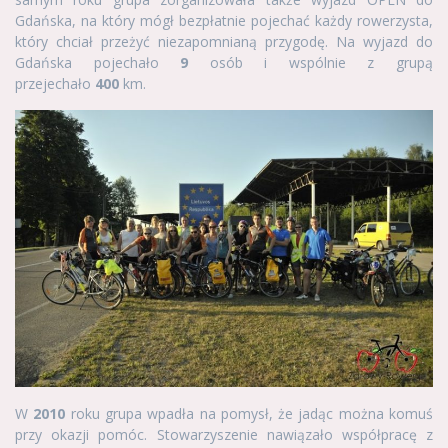
Gdańska, na który mógł bezpłatnie pojechać każdy rowerzysta,
który chciał przeżyć niezapomnianą przygodę. Na wyjazd do
Gdańska pojechało
9
osób i wspólnie z grupą
przejechało
400
km.
W
2010
roku grupa wpadła na pomysł, że jadąc można komuś
przy okazji pomóc. Stowarzyszenie nawiązało współpracę z