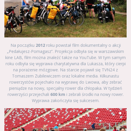
Na początku
2012
roku powstał film dokumentalny o akcji
„Pedałujesz-Pomagasz”. Projekcja odbyła się w warszawskim
kine LAB, film można znaleźć także na YouTube. W tym samym
roku odbyła się wyprawa charytatywna dla Lukasza, który cierpi
na porażenie mózgowe. Na starcie pojawił się TVN24 z
Tomaszem Zubilewiczem oraz lokalne media. Kilkunastu
rowerzystów pojechało na wyprawę do Lwowa, aby zebrać
pieniądze na nowy, specjalny rower dla chłopaka. W tydzień
rowerzyści przejechali
600 km
i zebrali środki na nowy rower.
Wyprawa zakończyła się sukcesem.