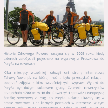
Historia Zdrowego Roweru zaczyna się w
2009
roku, kiedy
czterech założycieli pojechało na wyprawę z Pruszkowa do
Paryża na rowerach.
Kilka miesięcy wcześniej założyli oni stronę internetową
Zdrowy-Rower.pl, na której można było przeczytać relacje i
obejrzeć zdjęcia z kilku wcześniejszych wypraw. Wyjazd do
Paryża był dużym sukcesem grupy. Czterech rowerzystów
przejechało
1700
km w
16
dni. Rowerzyści sprawdzili europejską
ścieżkę rowerową z Pragi do Paryża. Relacje ukazały się w
prasie rowerowej i na licznych portalach w internecie. W tym
samym roku grupa zorganizowała także wyjazd OPEN do