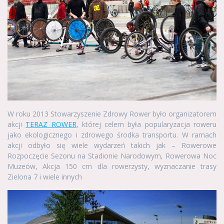
W roku 2013 Stowarzyszenie Zdrowy Rower było organizatorem
akcji
TERAZ ROWER
, której celem była popularyzacja roweru
jako ekologicznego i zdrowego środka transportu. W ramach
akcji odbyło się wiele wydarzeń takich jak – Rowerowe
Rozpoczęcie Sezonu na Stadionie Narodowym, Rowerowa Noc
Muzeów, Akcja 150 cm dla rowerzysty, wyznaczanie trasy
Zielona 7 i wiele innych