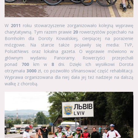
W
2011
roku stowarzyszenie zorganizowało kolejną wyprawę
charytatywną. Tym razem prawie
20
rowerzystów pojechało na
Bornholm dla Doroty Kowalskiej, cierpiącej na porażenie
mózgowe. Na starcie także pojawiły się media: TVP,
PolsatNews oraz lokalna gazeta. O wyprawie mówiono w
głównym wydaniu Panoramy. Rowerzyści przejechali
ponad
700
km w
8
dni. Dzięki ich wysiłkowi Dorota
otrzymała
3000
zł, co pozwoliło sfinansować część rehabilitacji.
Wyprawa organizowana dla niej dała jej też nadzieje na dalszą
walkę z chorobą.