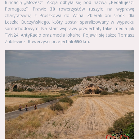
fundacją „Możesz”. Akcja odbyła się pod nazwą „Pedałujesz-
Pomagasz”. Prawie
30
rowerzystów ruszyło na wyprawę
charytatywną z Pruszkowa do Wilna. Zbierali oni środki dla
Leszka Buczyńskiego, który został sparaliżowany w wypadku
samochodowym. Na start wyprawy przyjechały takie media jak
TVN24, AntyRadio oraz media lokalne. Pojawił się także Tomasz
Zubilewicz. Rowerzyści przejechali
650
km.