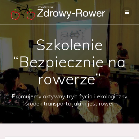
Skip
to
content
Szkolenie
“Bezpiecznie na
rowerze”
Promujemy aktywny tryb życia i ekologiczny
środek transportu jakim jest rower