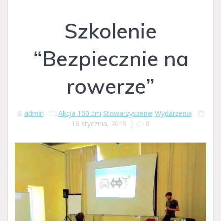
Szkolenie
“Bezpiecznie na
rowerze”
admin
Akcja 150 cm
Stowarzyszenie
Wydarzenia
16 stycznia, 2019
|
0