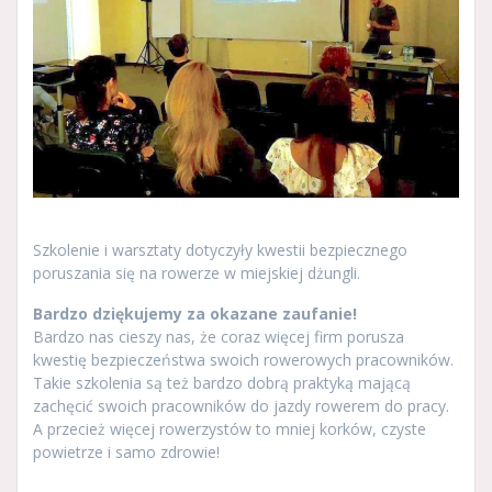
Szkolenie i warsztaty dotyczyły kwestii bezpiecznego
poruszania się na rowerze w miejskiej dżungli.
Bardzo dziękujemy za okazane zaufanie!
Bardzo nas cieszy nas, że coraz więcej firm porusza
kwestię bezpieczeństwa swoich rowerowych pracowników.
Takie szkolenia są też bardzo dobrą praktyką mającą
zachęcić swoich pracowników do jazdy rowerem do pracy.
A przecież więcej rowerzystów to mniej korków, czyste
powietrze i samo zdrowie!