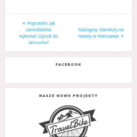
Nawigacja
Poprzedni
Poprzedni:
Jak
wpisu
wpis:
Następny
samodzielnie
Następny:
Garnitury na
wpis:
wykonać czyścik do
rowery w Warszawie
łańcucha?
FACEBOOK
NASZE NOWE PROJEKTY